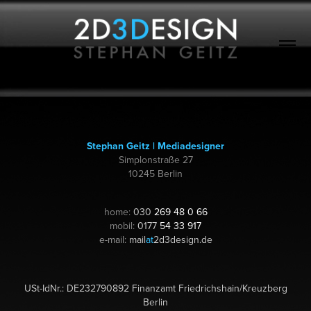
Stephan Geitz | Mediadesigner
Simplonstraße 27
10245 Berlin
home:
030
269 48 0 66
mobil:
0177
54 33 917
e-mail:
mail
at
2d3design.de
USt-IdNr.: DE232790892 Finanzamt Friedrichshain/Kreuzberg
Berlin